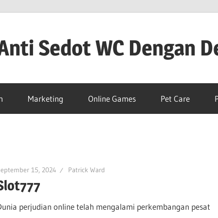
 Anti Sedot WC Dengan D
h
Marketing
Online Games
Pet Care
September 15, 2024
Patrick Ward
Slot777
Dunia perjudian online telah mengalami perkembangan pesat