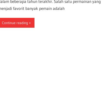
dalam beberapa tahun terakhir. Salah satu permainan yang
menjadi favorit banyak pemain adalah
Continue reading