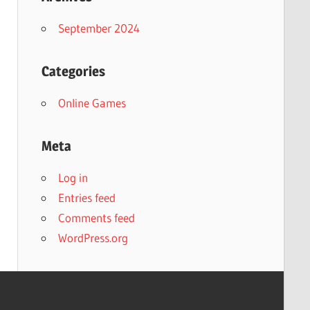
September 2024
Categories
Online Games
Meta
Log in
Entries feed
Comments feed
WordPress.org