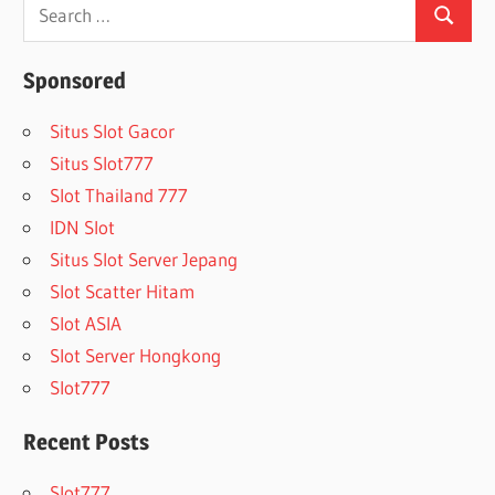
S
S
e
e
a
Sponsored
a
r
r
Situs Slot Gacor
c
c
Situs Slot777
h
h
Slot Thailand 777
f
IDN Slot
o
Situs Slot Server Jepang
r
Slot Scatter Hitam
:
Slot ASIA
Slot Server Hongkong
Slot777
Recent Posts
Slot777